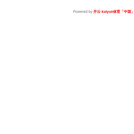
Powered by
开云·kaiyun体育「中