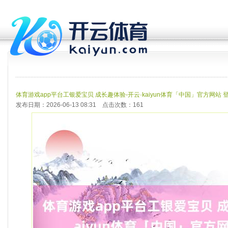
体育游戏app平台工银爱宝贝 成长趣体验-开云·kaiyun体育「中国」官方网站 
发布日期：2026-06-13 08:31 点击次数：161