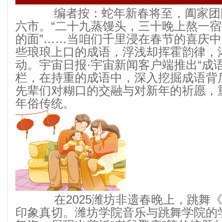
编者按：蛇年新春将至，阖家团
六市。“二十九蒸馒头，三十晚上熬一宿
的面”……当咱们千里浸在春节的喜庆中开云
些琅琅上口的成语，浮浅却挥霍韵律，
动。宇宙日报·宇宙新闻客户端推出“成
栏，在持重的成语中，深入挖掘成语背
先辈们对糊口的交融与对新年的祈愿，
年俗传统。
在2025潍坊非遗春晚上，跳舞《
印象真切。潍坊学院音乐与跳舞学院的