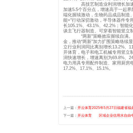
高技艺制造业利润增长加速。1
加速5.5个百分点，增速高于一起
端化握续激动，生物药品成品制造、飞
能+”行动深切激动，半导体器件专
长105.1%、43.1%、42.2
谈主飞行器制造、可穿着智能竖立制造等
“两新”策略效应握续自满。
金，推动“两新”加力扩围策略络续
立行业利润同比离别增长13.2%、
开体育，电子和电工机械专用竖立
润快速增长，增速离别为69.8%、2
电力用具专用配件制造、家用厨房
17.2%、17.1%、15.1%。
上一篇：
开云体育2025年5月27日福建省福
下一篇：
开云体育 区域企业信用水自由中有升