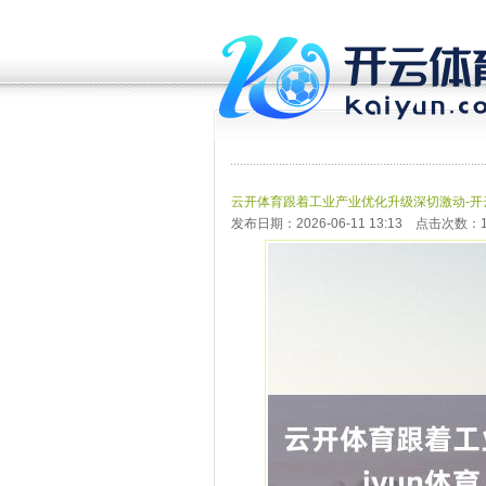
云开体育跟着工业产业优化升级深切激动-开云·
发布日期：2026-06-11 13:13 点击次数：1