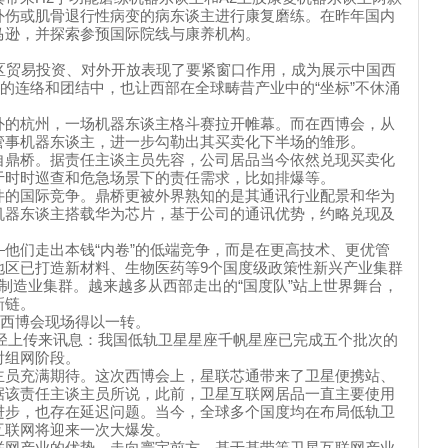
外伤或肌骨退行性病变的病东谈主进行康复磨练。在昨年国内
马逊，并探索参预国际院线与康养机构。
地区贸易投资、对外开放表现了要紧窗口作用，成为展示中国西
商的连络和团结中，也让西部在全球畴昔产业中的“坐标”不休涌
外的杭州，一场机器东谈主格斗赛拉开帷幕。而在西博会，从
管事机器东谈主，进一步勾勒出其买卖化下半场的雏形。
自鼎桥。据责任主谈主员先容，公司居品当今依然兑现买卖化
于时时巡查和危急场景下的责任需求，比如排爆等。
件的国际竞争。鼎桥更被外界熟知的是其通讯行业配景和华为
机器东谈主搭载华为芯片，基于公司的通讯优势，约略兑现及
他们走出本钱“内卷”的低端竞争，而是在更高技术、更优管
地区已打造新材料、生物医药等9个国度级政策性新兴产业集群
制造业集群。越来越多从西部走出的“国度队”站上世界舞台，
新链。
在西博会现场得以一转。
行径上传来讯息：我国低轨卫星星座千帆星座已完成五个批次的
射组网阶段。
主员充满期待。这次西博会上，星联芯通带来了卫星便携站、
据该责任主谈主员所说，此前，卫星互联网居品一直主要使用
进步，也存在延迟问题。当今，全球多个国度均在布局低轨卫
互联网将迎来一次大爆发。
联网产业的优势，走向寰宇前方。基于基带等卫星互联网产业