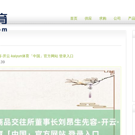
首页
供应
求购
公司
产
云·kaiyun体育「中国」官方网站 登录入口
39