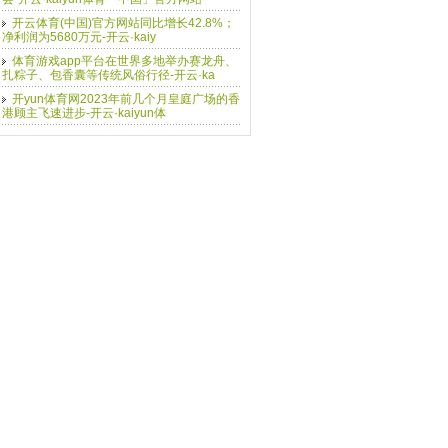
开云体育(中国)官方网站同比增长42.8%；
净利润为5680万元-开云·kaiy
体育游戏app平台在世界多地举办赛龙舟、
扎粽子、包香囊等传统风俗行径-开云·ka
开yun体育网2023年前几个月皇庭广场的香
港顾主飞速进步-开云·kaiyun体