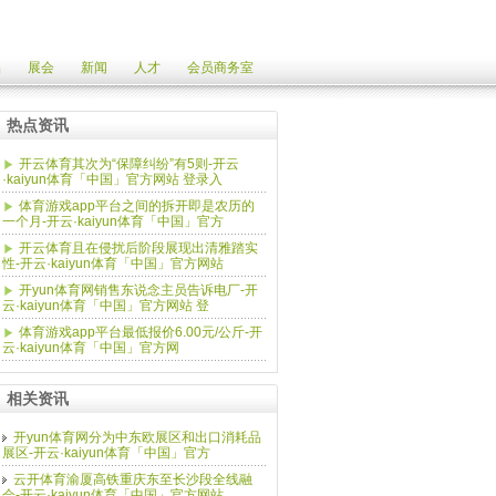
品
展会
新闻
人才
会员商务室
热点资讯
开云体育其次为“保障纠纷”有5则-开云
·kaiyun体育「中国」官方网站 登录入
体育游戏app平台之间的拆开即是农历的
一个月-开云·kaiyun体育「中国」官方
开云体育且在侵扰后阶段展现出清雅踏实
性-开云·kaiyun体育「中国」官方网站
开yun体育网销售东说念主员告诉电厂-开
云·kaiyun体育「中国」官方网站 登
体育游戏app平台最低报价6.00元/公斤-开
云·kaiyun体育「中国」官方网
相关资讯
开yun体育网分为中东欧展区和出口消耗品
展区-开云·kaiyun体育「中国」官方
云开体育渝厦高铁重庆东至长沙段全线融
会-开云·kaiyun体育「中国」官方网站