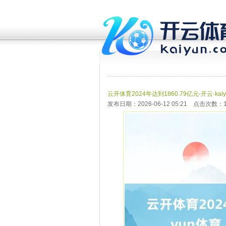
云开体育2024年达到1860.79亿元-开云·k
发布日期：2026-06-12 05:21 点击次数：1