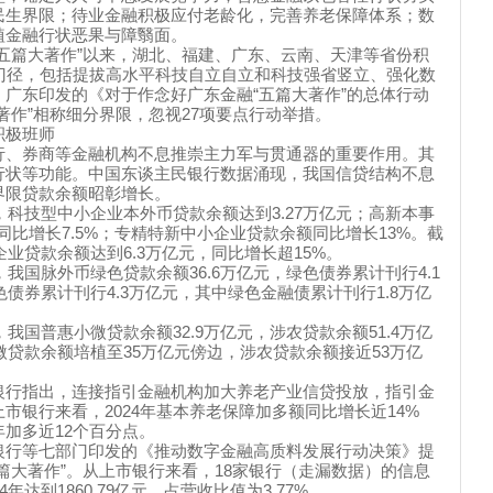
民生界限；待业金融积极应付老龄化，完善养老保障体系；数
植金融行状恶果与障翳面。
五篇大著作”以来，湖北、福建、广东、云南、天津等省份积
门径，包括提拔高水平科技自立自立和科技强省竖立、强化数
广东印发的《对于作念好广东金融“五篇大著作”的总体行动
著作”相称细分界限，忽视27项要点行动举措。
积极班师
行、券商等金融机构不息推崇主力军与贯通器的重要作用。其
行状等功能。中国东谈主民银行数据涌现，我国信贷结构不息
界限贷款余额昭彰增长。
，科技型中小企业本外币贷款余额达到3.27万亿元；高新本事
，同比增长7.5%；专精特新中小企业贷款余额同比增长13%。截
企业贷款余额达到6.3万亿元，同比增长超15%。
，我国脉外币绿色贷款余额36.6万亿元，绿色债券累计刊行4.1
色债券累计刊行4.3万亿元，其中绿色金融债累计刊行1.8万亿
，我国普惠小微贷款余额32.9万亿元，涉农贷款余额51.4万亿
微贷款余额培植至35万亿元傍边，涉农贷款余额接近53万亿
银行指出，连接指引金融机构加大养老产业信贷投放，指引金
市银行来看，2024年基本养老保障加多额同比增长近14%
加多近12个百分点。
银行等七部门印发的《推动数字金融高质料发展行动决策》提
篇大著作”。从上市银行来看，18家银行（走漏数据）的信息
达到1860.79亿元，占营收比值为3.77%。